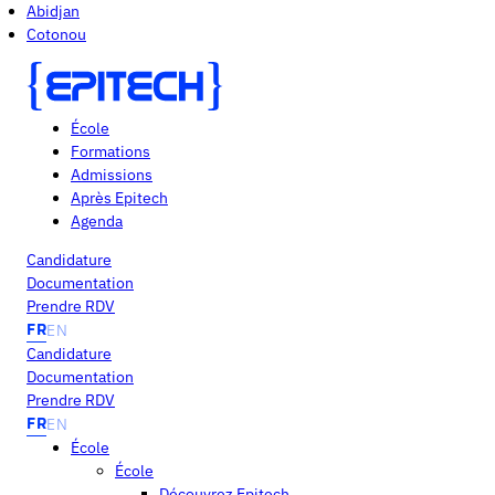
Abidjan
Cotonou
École
Formations
Admissions
Après Epitech
Agenda
Candidature
Documentation
Prendre RDV
FR
EN
Candidature
Documentation
Prendre RDV
FR
EN
École
École
Découvrez Epitech