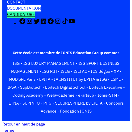
CONTACT
DOCUMENTATION
CANDIDATURE
F
I
X
L
F
I
T
Y
a
n
(
i
a
n
i
o
c
s
T
n
c
s
k
u
e
t
w
k
e
t
T
T
b
a
i
e
b
a
o
u
o
g
t
d
o
g
k
b
Cette école est membre de IONIS Education Group comme :
o
r
t
I
o
r
e
ISG
-
ISG LUXURY MANAGEMENT
-
ISG SPORT BUSINESS
k
a
e
n
k
a
m
r
m
MANAGEMENT
-
ISG R.H
-
ISEG
-
ISEFAC
-
ICS Bégué
-
XP
-
)
MOD'SPE Paris
-
EPITA
-
IA INSTITUT by EPITA & ISG
-
ESME
-
IPSA
-
SupBiotech
-
Epitech Digital School
-
Epitech Executive
-
Coding Academy
-
Web@cademie
-
e-artsup
-
Ionis-STM
-
ETNA
-
SUPINFO
-
PHG
-
SECURESPHERE by EPITA
-
Concours
Advance
-
Fondation IONIS
Retour en haut de page
Fermer